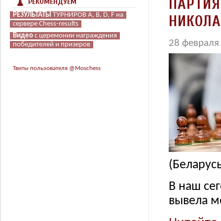
ПАРТИЯ
РЕКОМЕНДУЕМ
РЕЗУЛЬТАТЫ
РЕЗУЛЬТАТЫ
РЕЗУЛЬТАТЫ
ТУРНИРОВ А, В, D, F на
ТУРНИРОВ А, В, D, F на
ТУРНИРОВ А, В, D, F на
НИКОЛА
сервере Chess-results
сервере Chess-results
сервере Chess-results
Видео
Видео
Видео
с церемонии награждения
с церемонии награждения
с церемонии награждения
28 февраля
победителей и призеров
победителей и призеров
победителей и призеров
Твиты пользователя @Moschess
(Беларусь
В наш се
вывела м